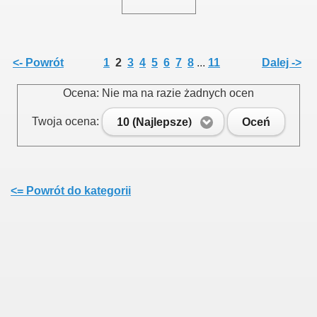
<- Powrót
1
2
3
4
5
6
7
8
...
11
Dalej ->
Ocena: Nie ma na razie żadnych ocen
Twoja ocena:
10 (Najlepsze)
Oceń
<= Powrót do kategorii