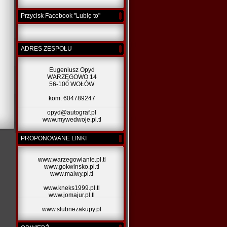
Przycisk Facebook "Lubię to"
ADRES ZESPOŁU
Eugeniusz Opyd
WARZĘGOWO 14
56-100 WOŁÓW
kom. 604789247
opyd@autograf.pl
www.mywedwoje.pl.tl
PROPONOWANE LINKI
www.warzegowianie.pl.tl
www.gokwinsko.pl.tl
www.malwy.pl.tl
www.kneks1999.pl.tl
www.jomajur.pl.tl
www.slubnezakupy.pl