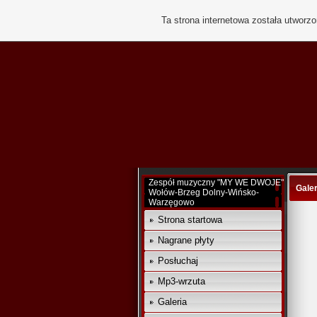
Ta strona internetowa została utworz
Zespół muzyczny "MY WE DWOJE"
Galer
Wołów-Brzeg Dolny-Wińsko-
Warzęgowo
Strona startowa
Nagrane płyty
Posłuchaj
Mp3-wrzuta
Galeria