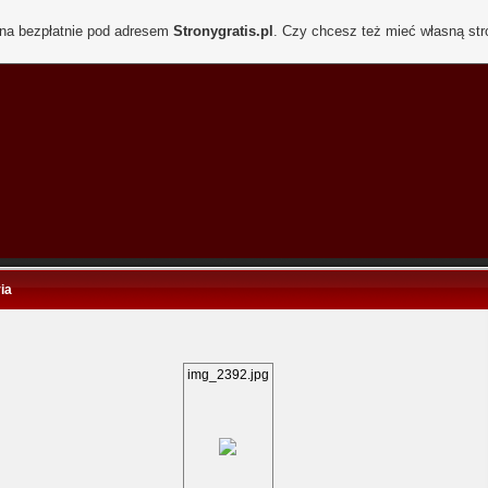
ona bezpłatnie pod adresem
Stronygratis.pl
. Czy chcesz też mieć własną st
ia
img_2392.jpg