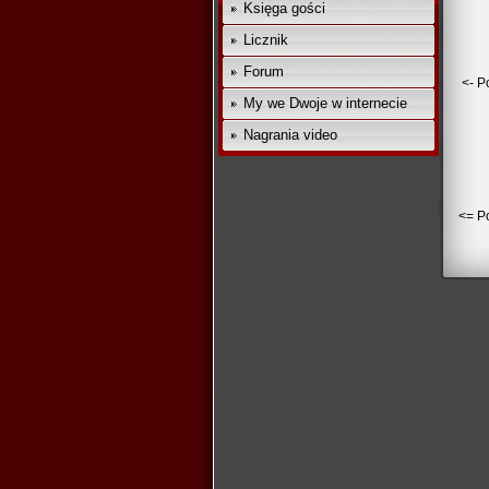
Księga gości
Licznik
Forum
<- P
My we Dwoje w internecie
Nagrania video
<= Po