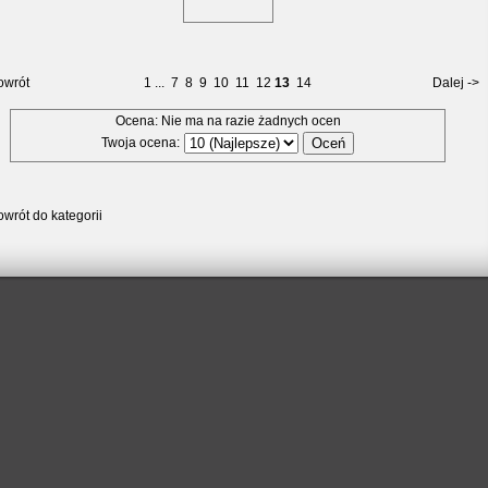
owrót
1
...
7
8
9
10
11
12
13
14
Dalej ->
Ocena: Nie ma na razie żadnych ocen
Twoja ocena:
wrót do kategorii