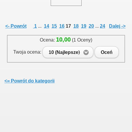
<- Powrót
1
...
14
15
16
17
18
19
20
...
24
Dalej ->
10,00
Ocena:
(1 Oceny)
Twoja ocena:
10 (Najlepsze)
Oceń
<= Powrót do kategorii