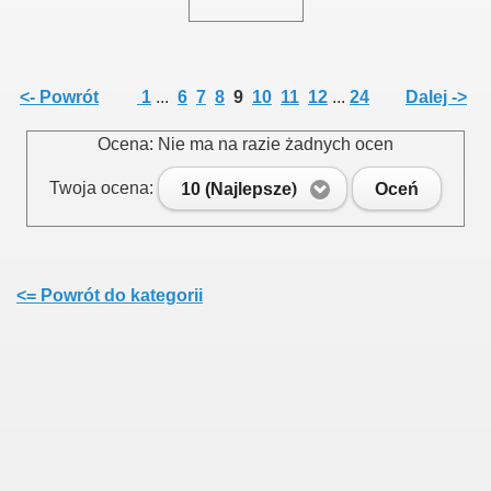
<- Powrót
1
...
6
7
8
9
10
11
12
...
24
Dalej ->
Ocena: Nie ma na razie żadnych ocen
Twoja ocena:
10 (Najlepsze)
Oceń
<= Powrót do kategorii