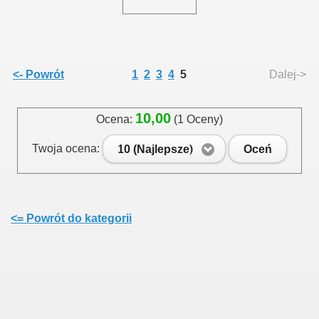
<- Powrót
1
2
3
4
5
Dalej->
10,00
Ocena:
(1 Oceny)
Twoja ocena:
10 (Najlepsze)
Oceń
<= Powrót do kategorii