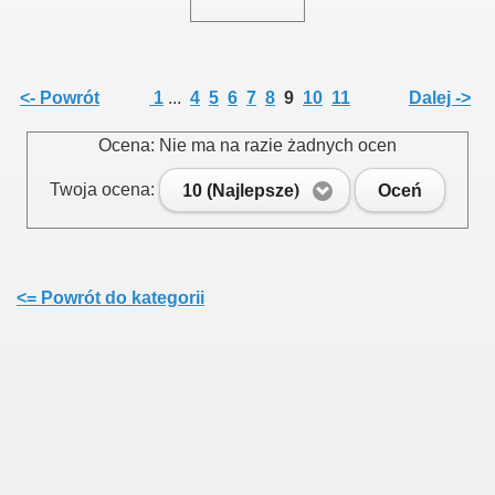
<- Powrót
1
...
4
5
6
7
8
9
10
11
Dalej ->
Ocena: Nie ma na razie żadnych ocen
Twoja ocena:
10 (Najlepsze)
Oceń
<= Powrót do kategorii