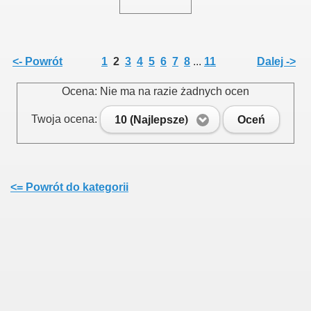
<- Powrót
1
2
3
4
5
6
7
8
...
11
Dalej ->
Ocena: Nie ma na razie żadnych ocen
Twoja ocena:
10 (Najlepsze)
Oceń
<= Powrót do kategorii