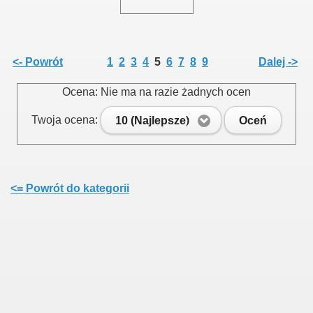
<- Powrót
1
2
3
4
5
6
7
8
9
Dalej ->
Ocena: Nie ma na razie żadnych ocen
Twoja ocena:
10 (Najlepsze)
Oceń
<= Powrót do kategorii