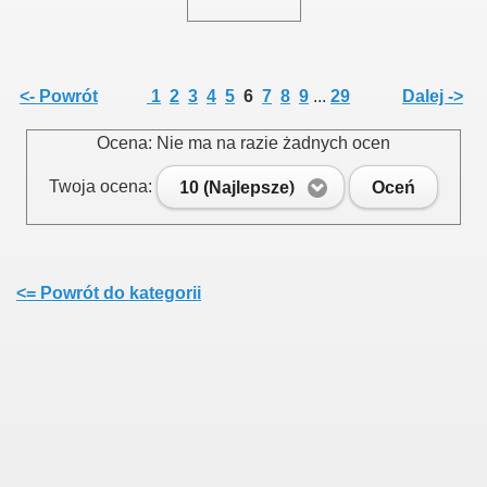
<- Powrót
1
2
3
4
5
6
7
8
9
...
29
Dalej ->
Ocena: Nie ma na razie żadnych ocen
Twoja ocena:
10 (Najlepsze)
Oceń
<= Powrót do kategorii