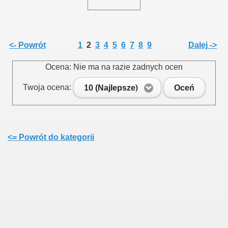
<- Powrót
1
2
3
4
5
6
7
8
9
Dalej ->
Ocena: Nie ma na razie żadnych ocen
Twoja ocena:
10 (Najlepsze)
Oceń
<= Powrót do kategorii