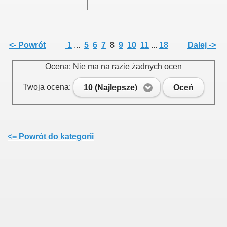
<- Powrót
1
...
5
6
7
8
9
10
11
...
18
Dalej ->
Ocena: Nie ma na razie żadnych ocen
Twoja ocena:
10 (Najlepsze)
Oceń
<= Powrót do kategorii