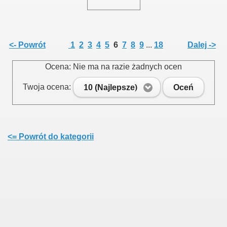
<- Powrót
1
2
3
4
5
6
7
8
9
...
18
Dalej ->
Ocena: Nie ma na razie żadnych ocen
Twoja ocena:
10 (Najlepsze)
Oceń
<= Powrót do kategorii