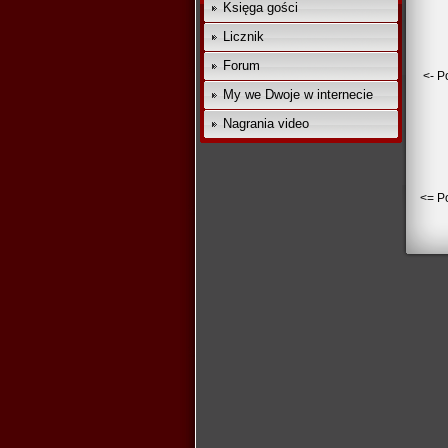
Księga gości
Licznik
Forum
<- P
My we Dwoje w internecie
Nagrania video
<= Po