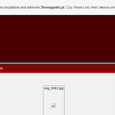
ona bezpłatnie pod adresem
Stronygratis.pl
. Czy chcesz też mieć własną st
ia
img_0361.jpg