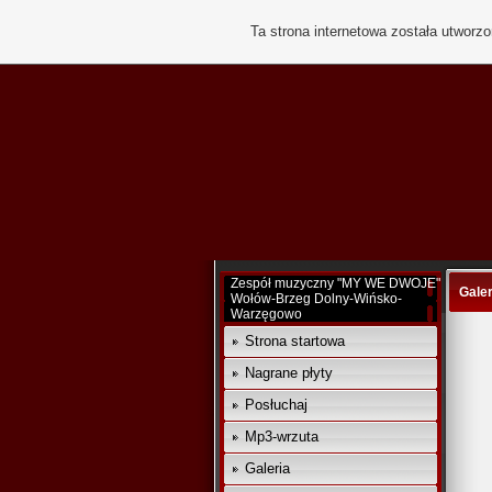
Ta strona internetowa została utworz
Zespół muzyczny "MY WE DWOJE"
Galer
Wołów-Brzeg Dolny-Wińsko-
Warzęgowo
Strona startowa
Nagrane płyty
Posłuchaj
Mp3-wrzuta
Galeria