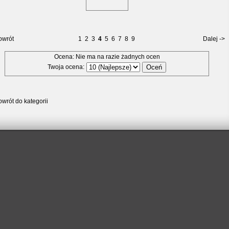
owrót
1
2
3
4
5
6
7
8
9
Dalej ->
Ocena: Nie ma na razie żadnych ocen
Twoja ocena:
wrót do kategorii