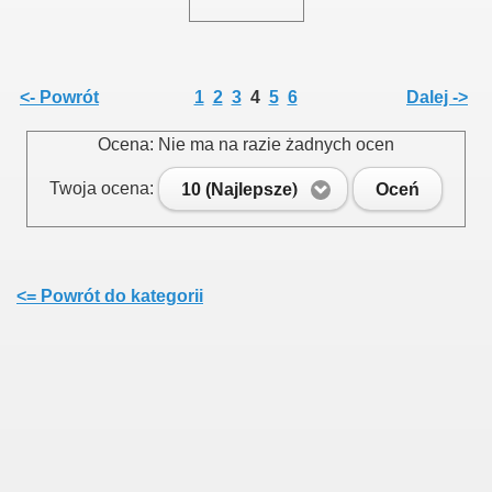
<- Powrót
1
2
3
4
5
6
Dalej ->
Ocena: Nie ma na razie żadnych ocen
Twoja ocena:
10 (Najlepsze)
Oceń
<= Powrót do kategorii