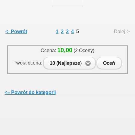
<- Powrót
1
2
3
4
5
Dalej->
10,00
Ocena:
(2 Oceny)
Twoja ocena:
10 (Najlepsze)
Oceń
<= Powrót do kategorii