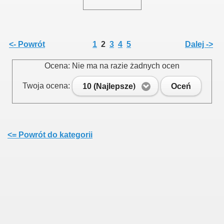
<- Powrót
1
2
3
4
5
Dalej ->
Ocena: Nie ma na razie żadnych ocen
Twoja ocena:
10 (Najlepsze)
Oceń
<= Powrót do kategorii