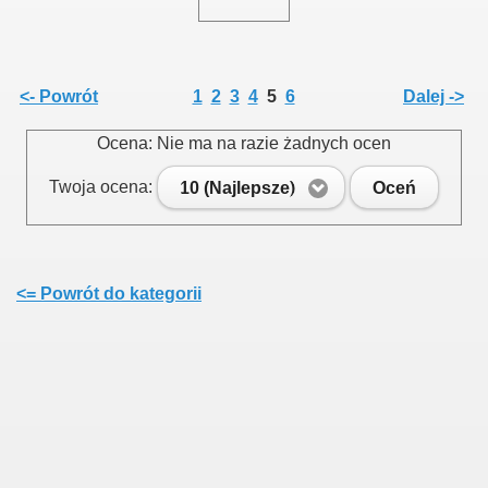
<- Powrót
1
2
3
4
5
6
Dalej ->
Ocena: Nie ma na razie żadnych ocen
Twoja ocena:
10 (Najlepsze)
Oceń
<= Powrót do kategorii