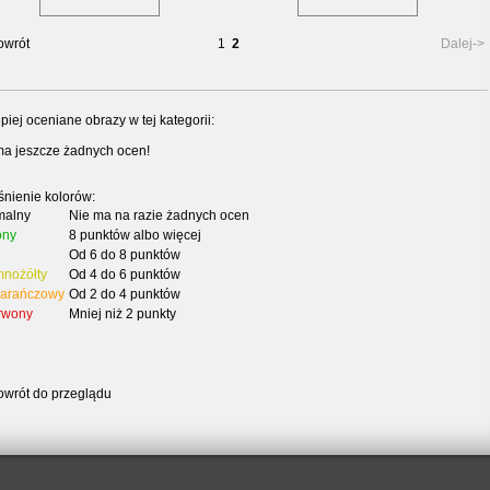
owrót
1
2
Dalej->
piej oceniane obrazy w tej kategorii:
ma jeszcze żadnych ocen!
śnienie kolorów:
malny
Nie ma na razie żadnych ocen
ony
8 punktów albo więcej
Od 6 do 8 punktów
nożółty
Od 4 do 6 punktów
arańczowy
Od 2 do 4 punktów
rwony
Mniej niż 2 punkty
owrót do przeglądu