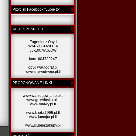
Przycisk Facebook "Lubię to"
ADRES ZESPOŁU
Eugeniusz Opyd
WARZĘGOWO 14
56-100 WOŁÓW
kom. 604789247
opyd@autograf.pl
www.mywedwoje.pl.tl
PROPONOWANE LINKI
www.warzegowianie.pl.tl
www.gokwinsko.pl.tl
www.malwy.pl.tl
www.kneks1999.pl.tl
www.jomajur.pl.tl
www.slubnezakupy.pl