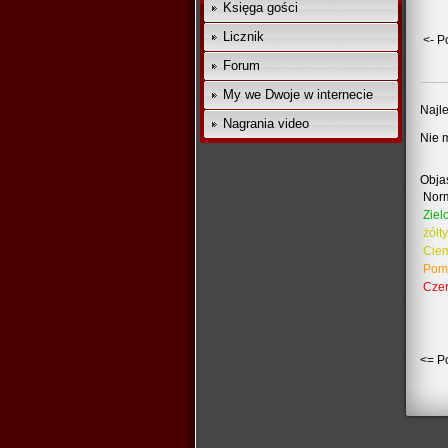
Księga gości
Licznik
<- P
Forum
My we Dwoje w internecie
Najle
Nagrania video
Nie 
Obja
Nor
Ziel
żółty
Ciem
Pom
Cze
<= P