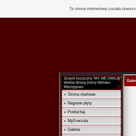
Ta strona internetowa została utworz
Zespół muzyczny "MY WE DWOJE"
Galer
Wołów-Brzeg Dolny-Wińsko-
Warzęgowo
Strona startowa
Nagrane płyty
Posłuchaj
Mp3-wrzuta
Galeria