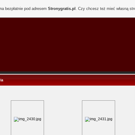
ona bezpłatnie pod adresem
Stronygratis.pl
. Czy chcesz też mieć własną st
ia