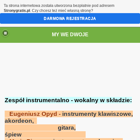
Ta strona internetowa została utworzona bezpłatnie pod adresem
Stronygratis.pl
. Czy chcesz też mieć własną stronę?
DARMOWA REJESTRACJA
MY WE DWOJE
Zespół instrumentalno - wokalny w składzie:
Eugeniusz Opyd -
instrumenty klawiszowe,
akordeon,
gitara,
śpiew