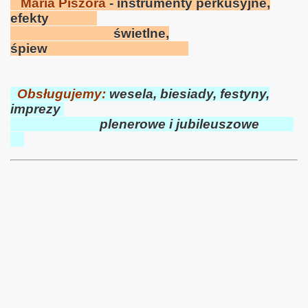
Maria Piszora
- instrumenty perkusyjne,
efekty
świetlne,
śpiew
Obsługujemy:
wesela, biesiady, festyny,
imprezy
plenerowe i jubileuszowe